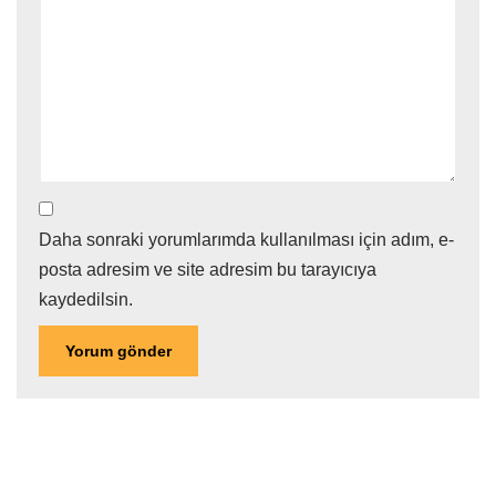
Daha sonraki yorumlarımda kullanılması için adım, e-
posta adresim ve site adresim bu tarayıcıya
kaydedilsin.