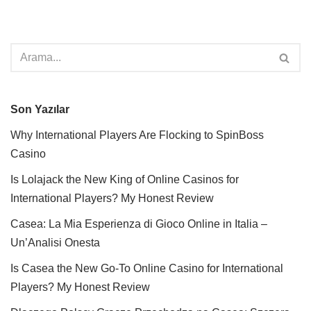
Son Yazılar
Why International Players Are Flocking to SpinBoss
Casino
Is Lolajack the New King of Online Casinos for
International Players? My Honest Review
Casea: La Mia Esperienza di Gioco Online in Italia –
Un’Analisi Onesta
Is Casea the New Go-To Online Casino for International
Players? My Honest Review