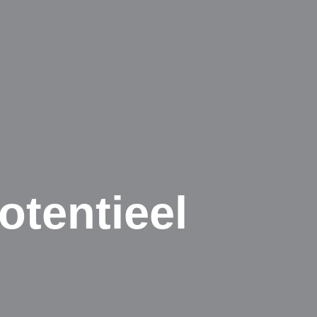
otentieel