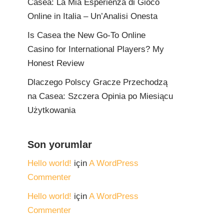
Casea: La Mia Esperienza di Gioco
Online in Italia – Un’Analisi Onesta
Is Casea the New Go-To Online
Casino for International Players? My
Honest Review
Dlaczego Polscy Gracze Przechodzą
na Casea: Szczera Opinia po Miesiącu
Użytkowania
Son yorumlar
Hello world!
için
A WordPress
Commenter
Hello world!
için
A WordPress
Commenter