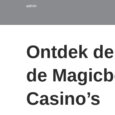
admin
Ontdek de
de Magicb
Casino’s