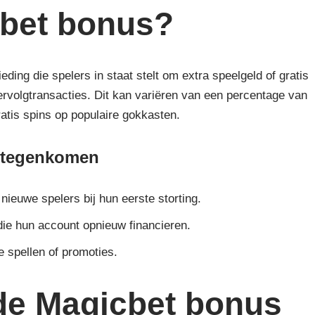
cbet bonus?
ding die spelers in staat stelt om extra speelgeld of gratis
vervolgtransacties. Dit kan variëren van een percentage van
ratis spins op populaire gokkasten.
t tegenkomen
ieuwe spelers bij hun eerste storting.
ie hun account opnieuw financieren.
 spellen of promoties.
de Magicbet bonus