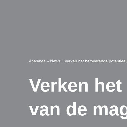
Anasayfa
»
News
»
Verken het betoverende potentiee
Verken het
van de mag