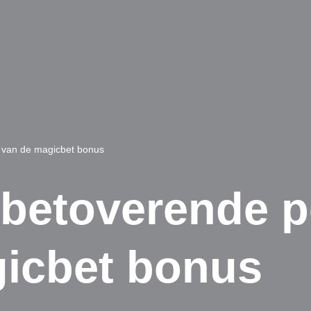
l van de magicbet bonus
 betoverende p
icbet bonus