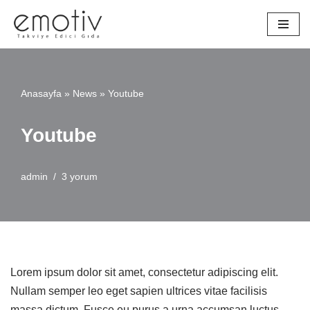
İçeriğe
geç
Anasayfa
»
News
»
Youtube
Youtube
admin
3 yorum
Lorem ipsum dolor sit amet, consectetur adipiscing elit.
Nullam semper leo eget sapien ultrices vitae facilisis
massa dictum. Fusce eu purus a urna accumsan luctus.